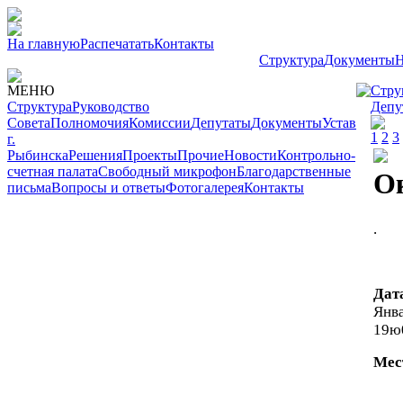
На главную
Распечатать
Контакты
Структура
Документы
Н
МЕНЮ
Стру
Структура
Руководство
Депу
Совета
Полномочия
Комиссии
Депутаты
Документы
Устав
1
2
3
г.
Рыбинска
Решения
Проекты
Прочие
Новости
Контрольно-
счетная палата
Свободный микрофон
Благодарственные
О
письма
Вопросы и ответы
Фотогалерея
Контакты
.
Дат
Янва
19ю
Мес