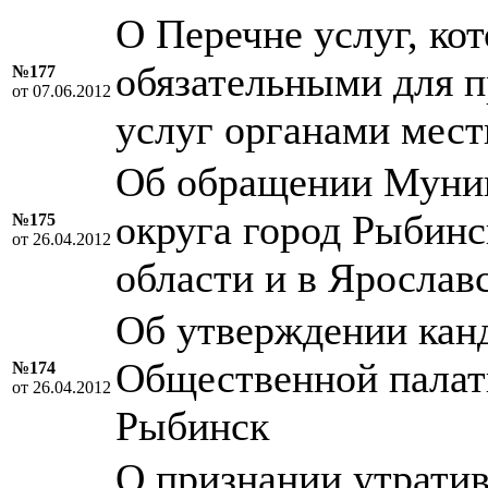
О Перечне услуг, ко
обязательными для 
№177
от 07.06.2012
услуг органами мест
Об обращении Муниц
округа город Рыбинс
№175
от 26.04.2012
области и в Яросла
Об утверждении канд
Общественной палаты
№174
от 26.04.2012
Рыбинск
О признании утрати