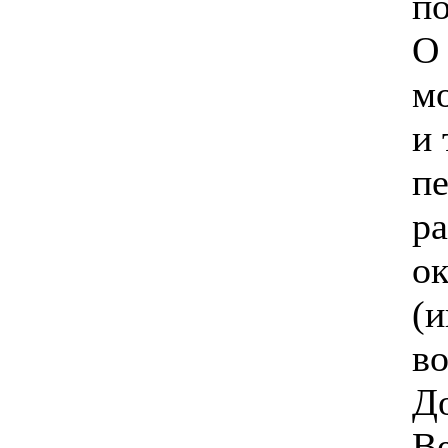
по
О
м
и 
пе
ра
ок
(
во
Д
Ве