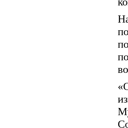
ко
На
п
п
по
во
«
и
М
Со