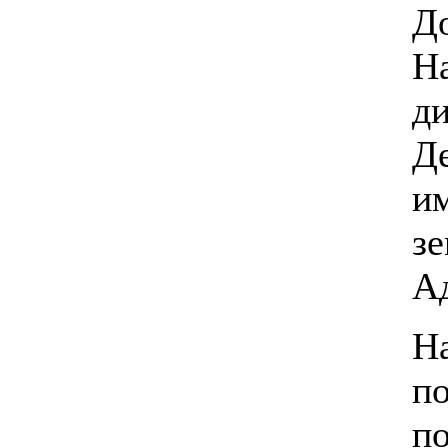
Д
На
д
Д
и
з
А
На
п
по