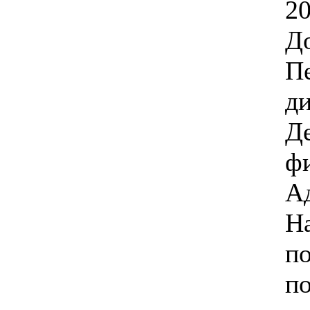
20
Д
Пе
д
Д
ф
А
На
п
п