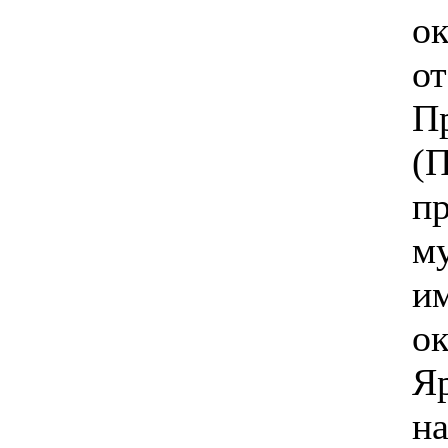
ок
от
П
(
п
м
и
ок
Я
на