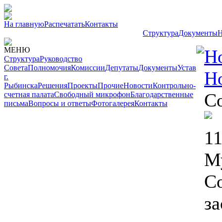
На главную
Распечатать
Контакты
Структура
Документы
Н
МЕНЮ
Н
Структура
Руководство
Совета
Полномочия
Комиссии
Депутаты
Документы
Устав
Н
г.
Рыбинска
Решения
Проекты
Прочие
Новости
Контрольно-
Со
счетная палата
Свободный микрофон
Благодарственные
письма
Вопросы и ответы
Фотогалерея
Контакты
11
М
Со
за