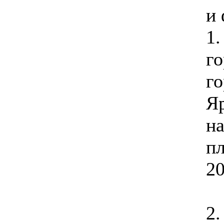
и
1
го
г
Я
на
п
20
2.