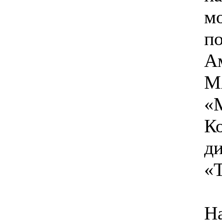
м
п
Ам
М
«
Ко
д
«
На