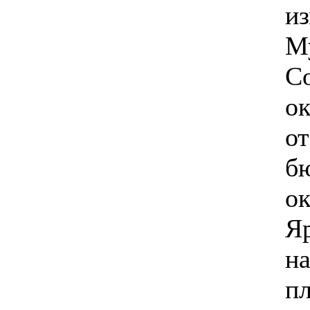
и
М
Со
ок
от
б
ок
Я
на
п