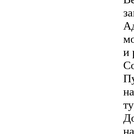
з
А
м
и 
С
П
на
ту
До
на