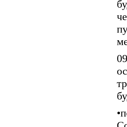
б
ч
п
м
09
ос
т
бу
•п
С