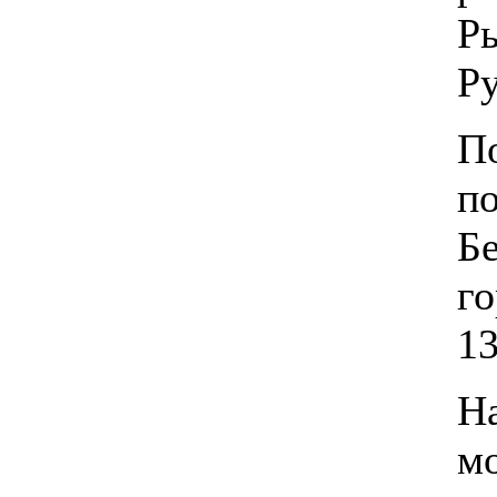
Р
Ру
По
п
Бе
го
13
Н
мо