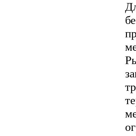
Д
б
п
ме
Р
за
тр
т
м
о