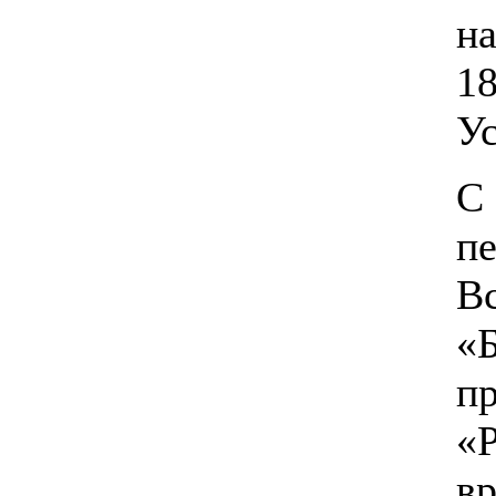
н
18
Ус
С 
п
В
«
п
«
вр