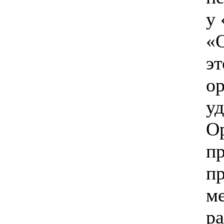
у
«
эт
о
у
О
пр
п
м
ра