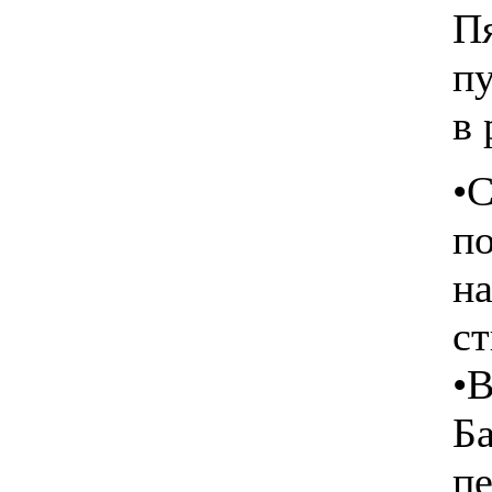
П
п
в 
•С
п
на
ст
•В
Ба
пе