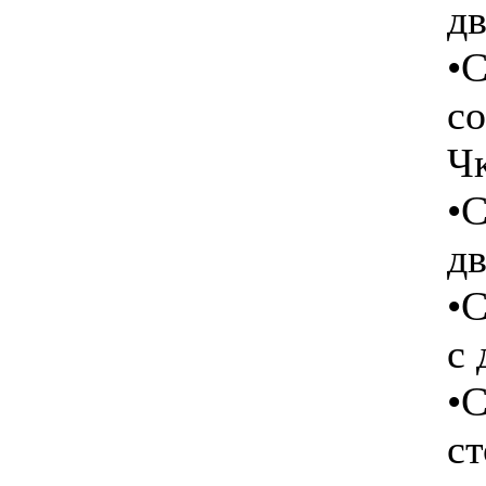
дв
•
с
Чк
•
дв
•
с 
•С
ст