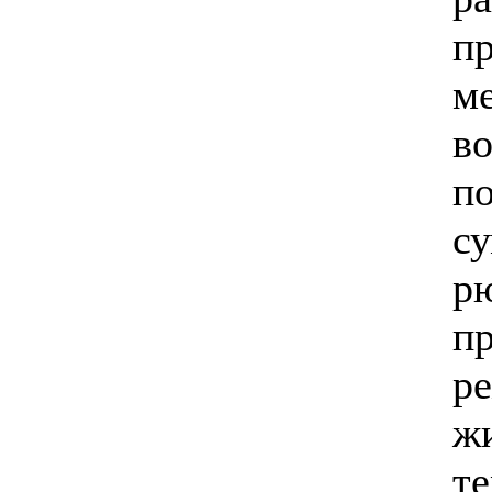
п
м
во
п
су
рю
п
р
ж
т