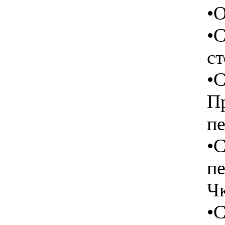
•О
•
ст
•
П
пе
•С
пе
Чк
•