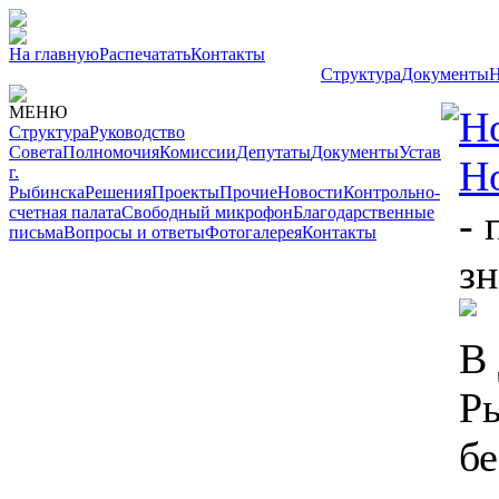
На главную
Распечатать
Контакты
Структура
Документы
Н
МЕНЮ
Н
Структура
Руководство
Совета
Полномочия
Комиссии
Депутаты
Документы
Устав
Н
г.
Рыбинска
Решения
Проекты
Прочие
Новости
Контрольно-
- 
счетная палата
Свободный микрофон
Благодарственные
письма
Вопросы и ответы
Фотогалерея
Контакты
зн
В
Р
б