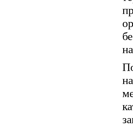
пр
ор
б
н
П
н
м
ка
з