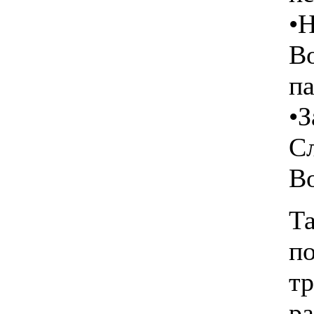
•Н
В
па
•
С
Во
Та
п
т
ра