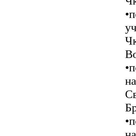
Чк
•п
уч
Ч
В
•п
на
С
Б
•п
на