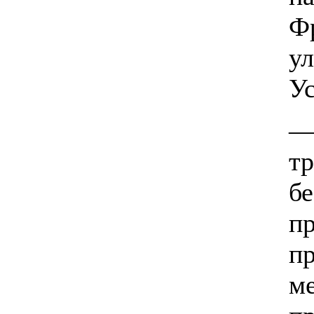
Ф
у
Ус
—
тр
б
п
п
м