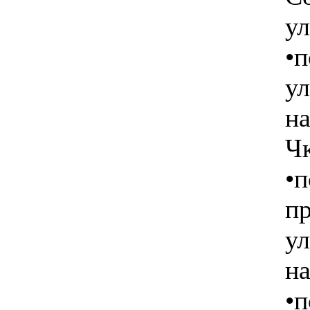
у
•п
у
н
Чк
•п
пр
у
н
•п