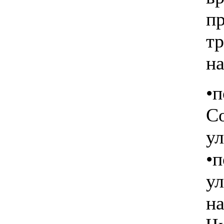
п
т
на
•п
С
у
•п
у
н