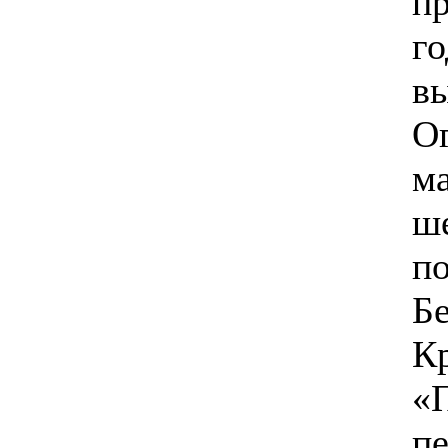
пр
го
в
О
м
ш
п
Бе
К
«П
п