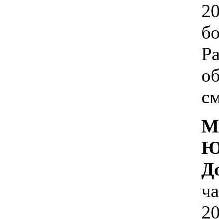
20
бо
Р
о
см
М
Ю
Д
ч
20