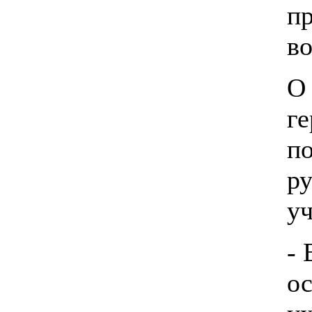
п
во
О
ге
по
ру
у
- 
ос