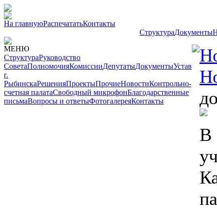
На главную
Распечатать
Контакты
Структура
Документы
Н
МЕНЮ
Н
Структура
Руководство
Совета
Полномочия
Комиссии
Депутаты
Документы
Устав
Н
г.
Рыбинска
Решения
Проекты
Прочие
Новости
Контрольно-
д
счетная палата
Свободный микрофон
Благодарственные
письма
Вопросы и ответы
Фотогалерея
Контакты
В
у
К
па