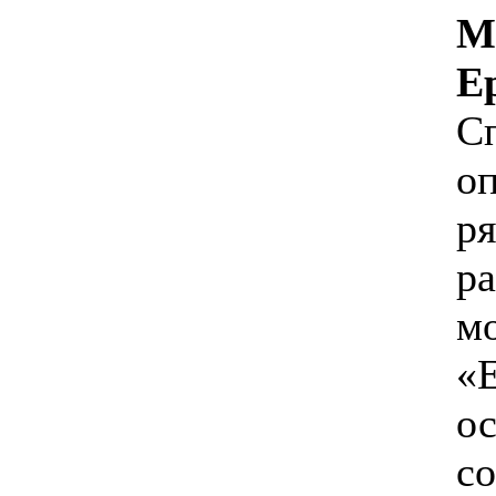
М
Е
С
оп
р
р
м
«Е
ос
с