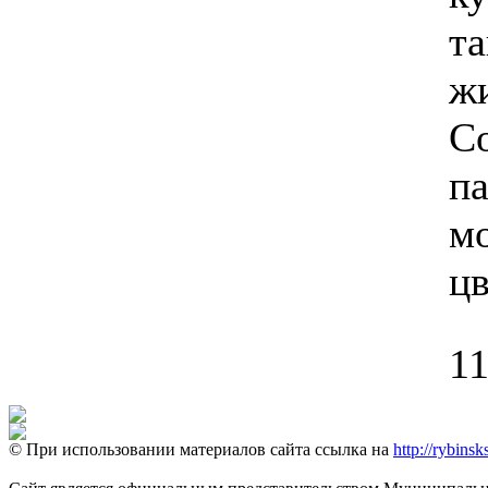
т
жи
С
па
м
цв
11
© При использовании материалов сайта ссылка на
http://rybinsk