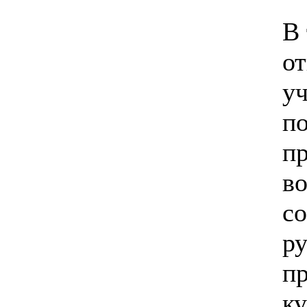
В
о
уч
п
пр
во
со
р
пр
ку