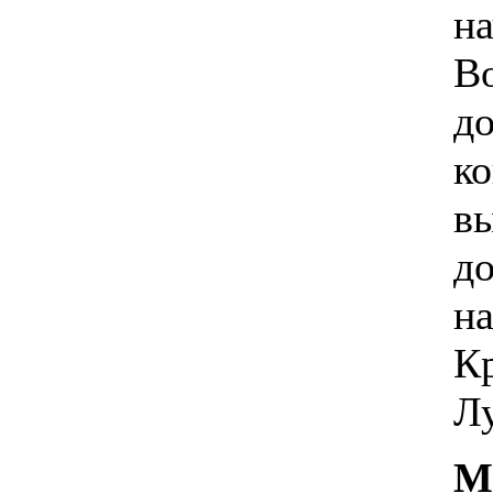
н
В
д
ко
в
до
н
К
Лу
М