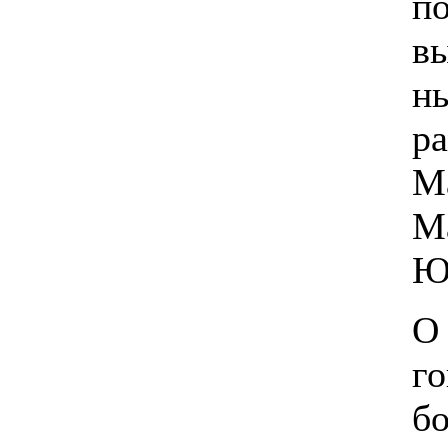
п
в
н
ра
М
М
Ю
О 
го
бо