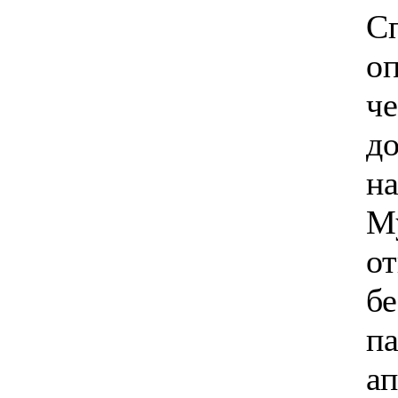
С
о
ч
до
н
Му
от
бе
па
ап