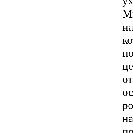
ух
Мы
на
ко
п
це
от
ос
ро
н
п