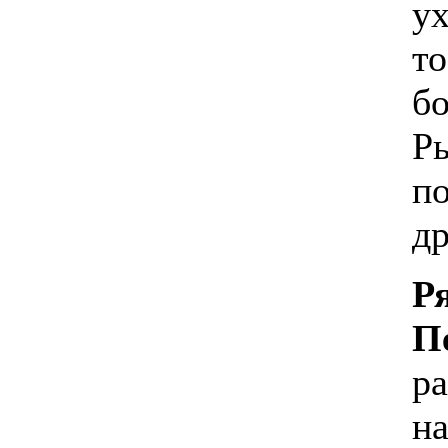
ух
то
бо
Р
п
др
Р
П
ра
на