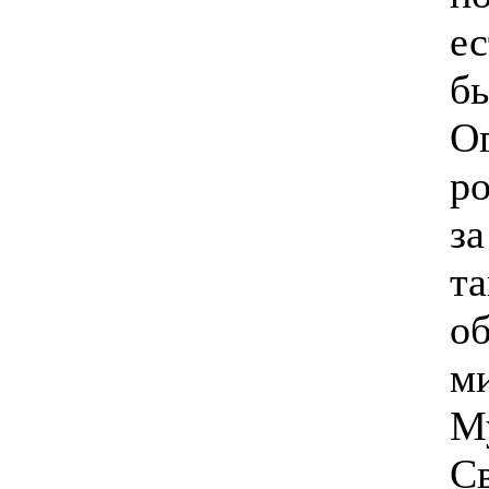
ес
б
О
р
за
та
об
ми
М
Св