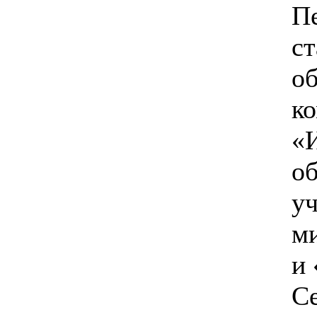
П
ст
о
ко
«
о
у
м
и 
С