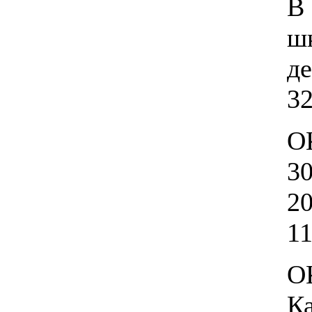
В
шк
де
32
О
30
20
11
ОК
К