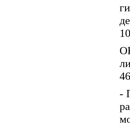
ги
де
10
ОК
ли
46
-
ра
м