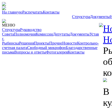
На главную
Распечатать
Контакты
Структура
Документы
Н
МЕНЮ
Н
Структура
Руководство
Совета
Полномочия
Комиссии
Депутаты
Документы
Устав
Н
г.
Рыбинска
Решения
Проекты
Прочие
Новости
Контрольно-
Р
счетная палата
Свободный микрофон
Благодарственные
письма
Вопросы и ответы
Фотогалерея
Контакты
о
к
В
ку