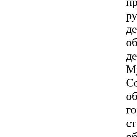
пр
р
д
об
д
М
Со
о
го
ст
о