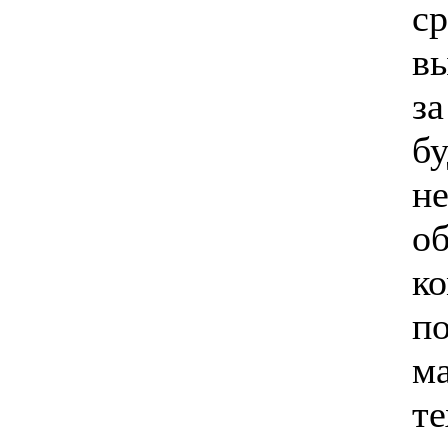
ср
в
за
б
не
о
к
п
м
те