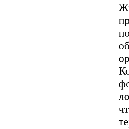
Жи
п
п
о
ор
К
ф
ло
ч
те