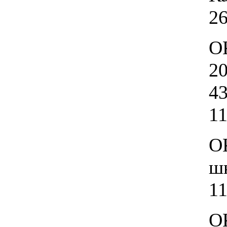
26
О
20
43
11
О
шк
11
О