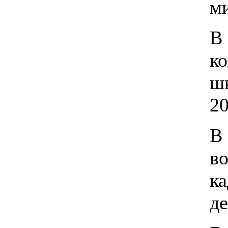
м
В 
ко
шк
20
В
во
ка
де