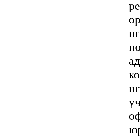
ре
о
ш
п
а
к
ш
у
о
ю