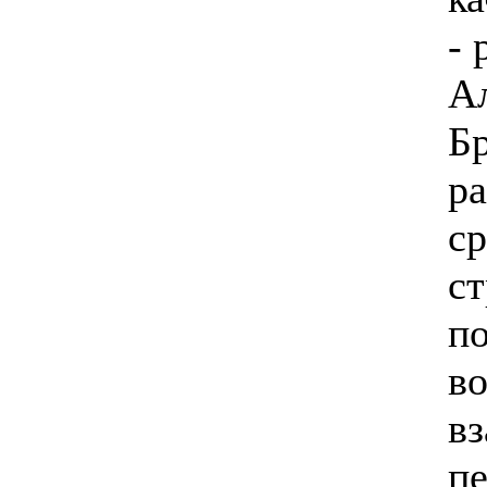
- 
А
Бр
р
с
с
п
в
в
пе