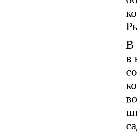
ко
Р
В
в 
со
ко
во
ш
са