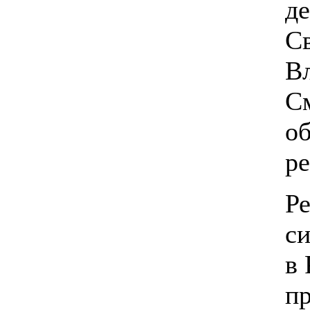
д
С
В
С
об
ре
Р
с
в 
п