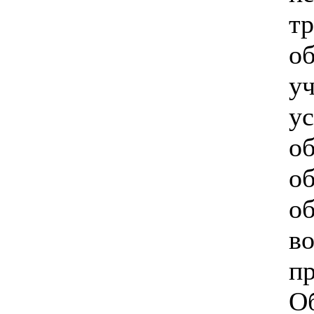
тр
о
у
ус
о
об
о
в
пр
О