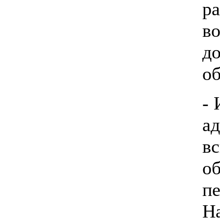
р
в
д
об
- 
а
вс
о
пе
Н