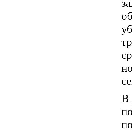
за
об
уб
т
ср
н
се
В
п
по