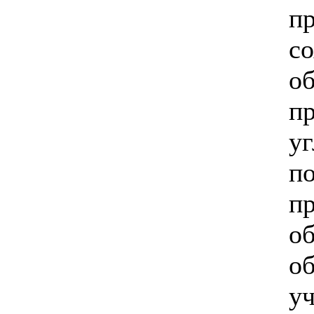
п
со
об
п
уг
п
п
о
о
у