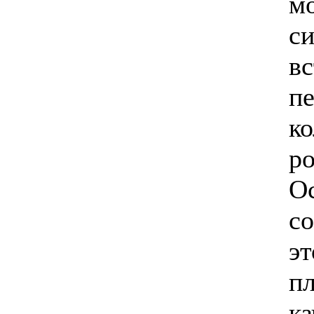
м
си
вс
п
ко
р
О
со
эт
п
ка