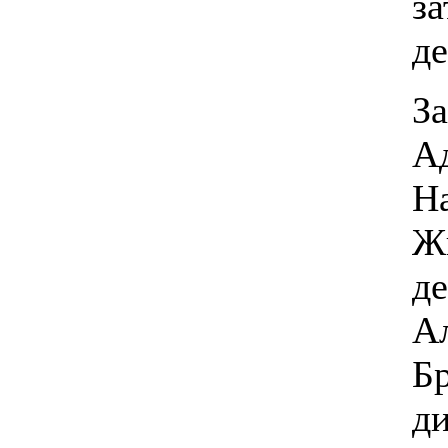
за
де
За
А
Н
Жи
д
А
Бр
д