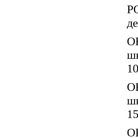
Р
де
О
шк
10
О
шк
15
О