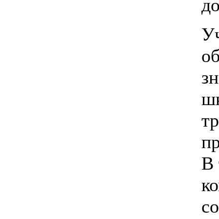
д
У
об
зн
ш
т
п
В 
ко
со