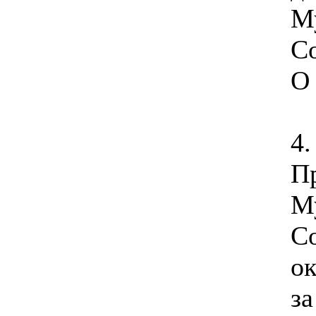
М
Со
О
4.
П
М
Со
ок
за