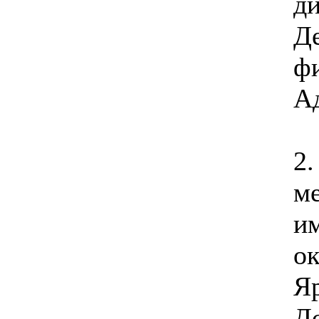
д
Д
ф
А
2.
м
и
ок
Яр
Д