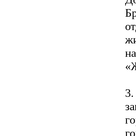
Бр
от
ж
н
«
3.
за
го
г