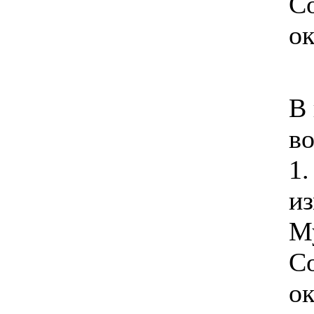
Со
ок
В 
во
1.
и
М
Со
ок