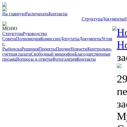
На главную
Распечатать
Контакты
Структура
Документы
Н
МЕНЮ
Н
Структура
Руководство
Совета
Полномочия
Комиссии
Депутаты
Документы
Устав
Н
г.
Рыбинска
Решения
Проекты
Прочие
Новости
Контрольно-
за
счетная палата
Свободный микрофон
Благодарственные
письма
Вопросы и ответы
Фотогалерея
Контакты
29
пе
за
М