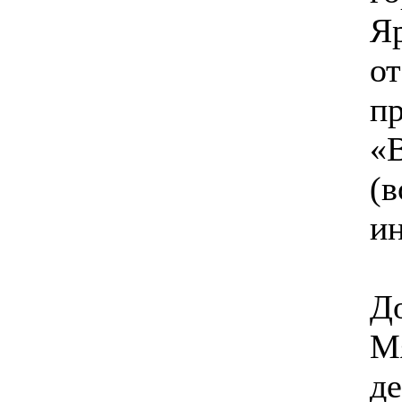
Я
от
п
«
(в
и
Д
М
де