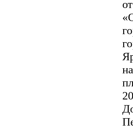
от
«
го
г
Я
на
п
20
Д
Пе