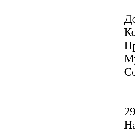
Д
Ко
П
М
Со
29
На