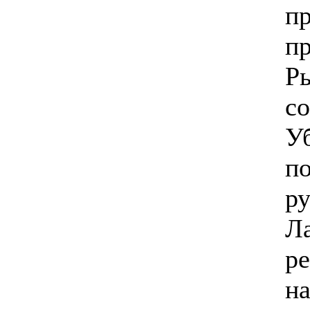
пр
п
Р
со
У
по
р
Л
р
н