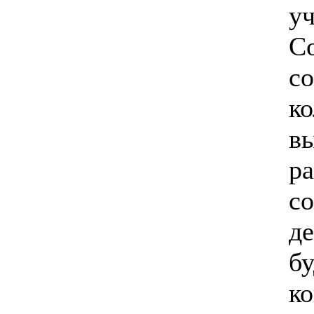
уч
Со
с
ко
вы
ра
с
де
бу
ко