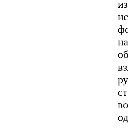
и
ис
ф
на
об
вз
ру
с
в
од