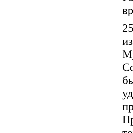
в
25
и
М
С
б
у
п
П
т