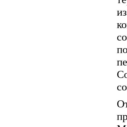
и
ко
с
по
пе
Со
со
О
пр