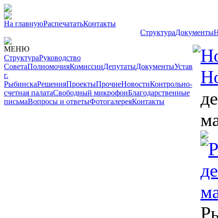
На главную
Распечатать
Контакты
Структура
Документы
Н
МЕНЮ
Н
Структура
Руководство
Совета
Полномочия
Комиссии
Депутаты
Документы
Устав
Н
г.
Рыбинска
Решения
Проекты
Прочие
Новости
Контрольно-
д
счетная палата
Свободный микрофон
Благодарственные
письма
Вопросы и ответы
Фотогалерея
Контакты
м
Р