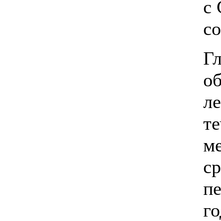
с 
со
Гл
о
ле
те
ме
ср
п
го