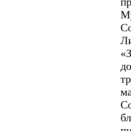
пр
М
С
Л
«
д
тр
ма
С
б
п