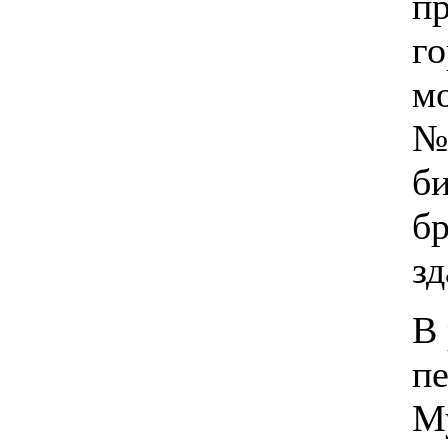
п
го
м
№
би
б
зд
В 
пе
М