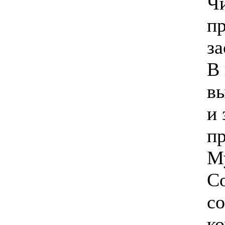
Чи
пр
за
В 
в
и 
пр
М
Со
с
ко