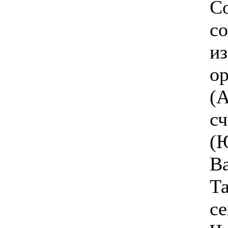
Со
с
из
о
(А
с
(
В
Та
се