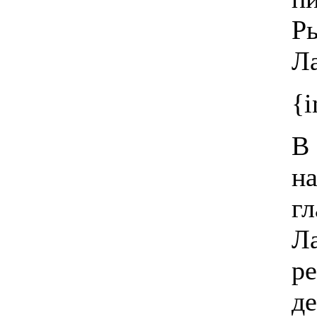
Р
Ла
{
В
н
г
Л
р
д