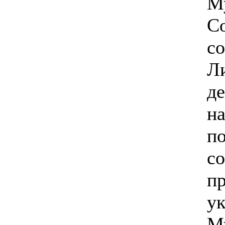
М
Со
с
Л
де
на
п
с
п
у
М