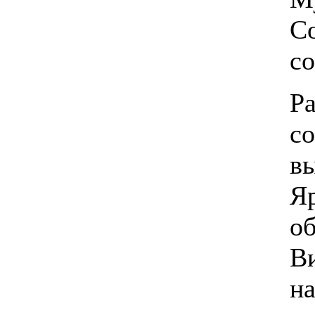
Со
со
Ра
с
вы
Я
о
В
н