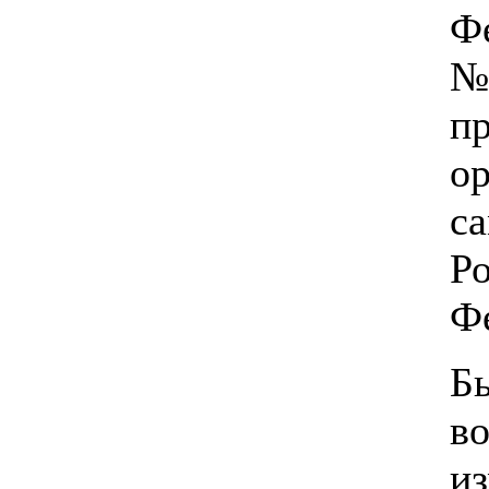
Ф
№
п
о
с
Р
Ф
Б
во
и