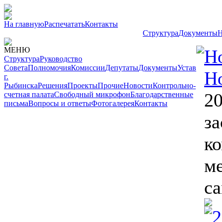
На главную
Распечатать
Контакты
Структура
Документы
Н
МЕНЮ
Н
Структура
Руководство
Совета
Полномочия
Комиссии
Депутаты
Документы
Устав
Н
г.
Рыбинска
Решения
Проекты
Прочие
Новости
Контрольно-
20
счетная палата
Свободный микрофон
Благодарственные
письма
Вопросы и ответы
Фотогалерея
Контакты
за
к
м
с