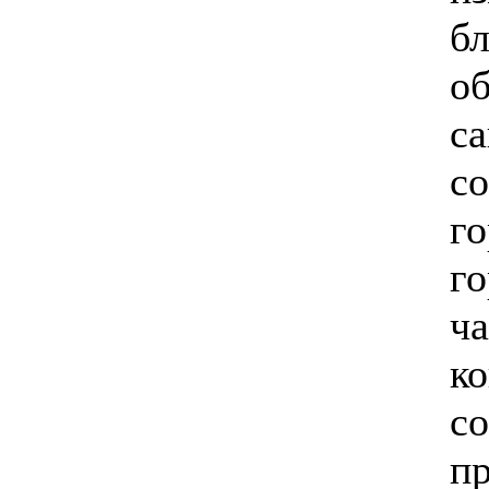
бл
о
с
со
го
го
ча
ко
с
пр