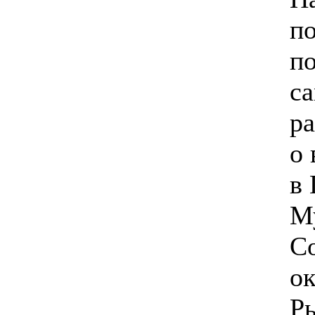
п
п
с
р
о
в
М
Со
ок
Ры