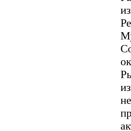
и
Р
М
Со
ок
Р
и
н
п
ак