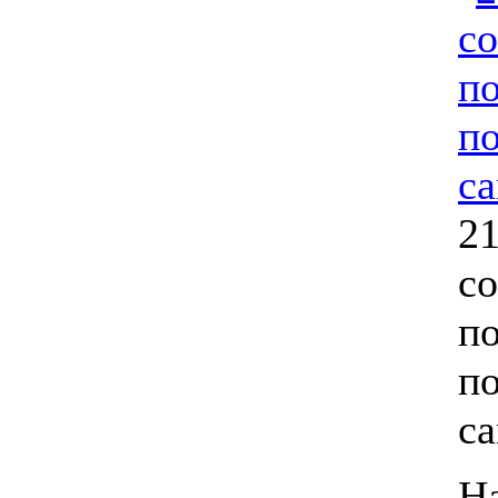
21
со
п
п
с
На