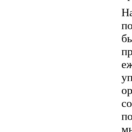
На
п
б
п
еж
у
ор
с
п
м