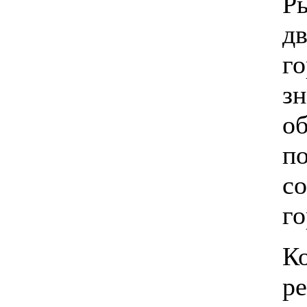
Р
д
г
зн
о
п
с
го
К
р