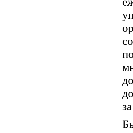
еж
у
ор
с
п
м
д
до
за
Б