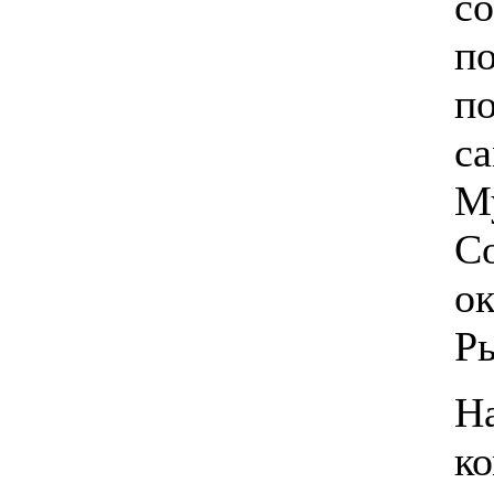
со
п
п
с
М
Со
ок
Р
На
к