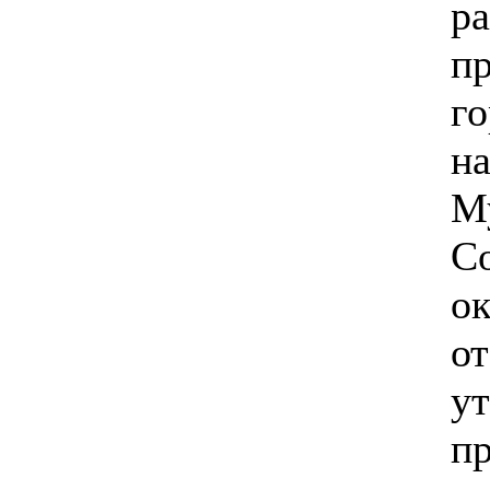
ра
п
го
н
М
Со
ок
от
у
п