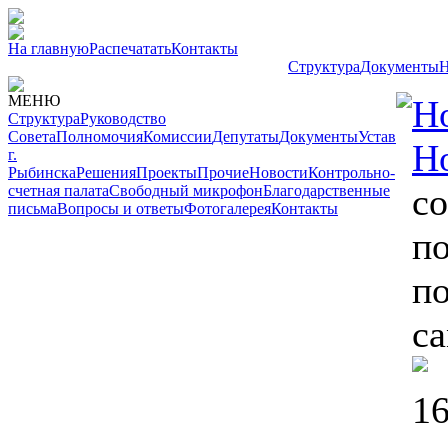
На главную
Распечатать
Контакты
Структура
Документы
Н
МЕНЮ
Н
Структура
Руководство
Совета
Полномочия
Комиссии
Депутаты
Документы
Устав
Н
г.
Рыбинска
Решения
Проекты
Прочие
Новости
Контрольно-
со
счетная палата
Свободный микрофон
Благодарственные
письма
Вопросы и ответы
Фотогалерея
Контакты
п
п
с
16