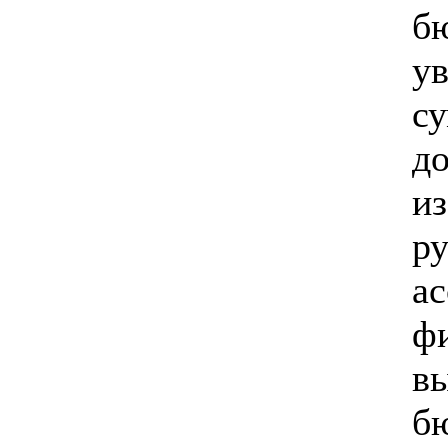
б
ув
с
до
из
ру
ас
ф
в
бю