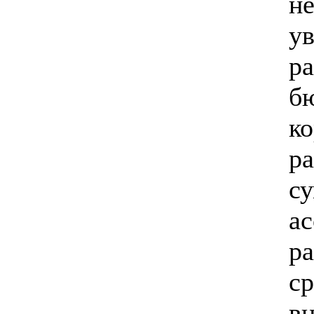
н
ув
ра
б
к
ра
с
а
р
ср
в