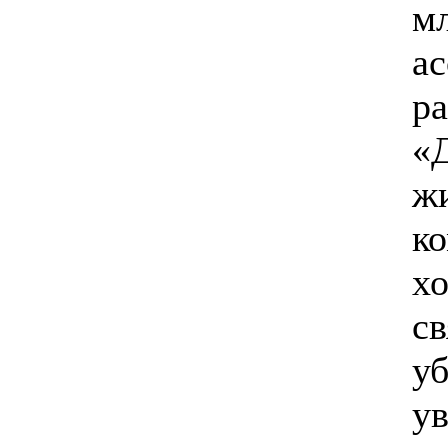
м
ас
р
«
ж
к
хо
св
уб
у