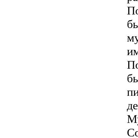
П
бы
м
и
П
б
пи
де
М
Со