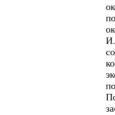
ок
п
о
И.
со
к
э
по
П
за