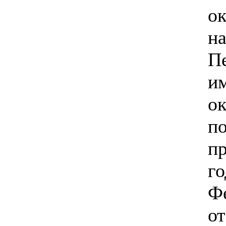
ок
на
П
и
ок
п
пр
го
Ф
от