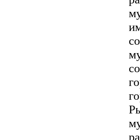
м
и
с
м
с
го
г
Р
м
ра