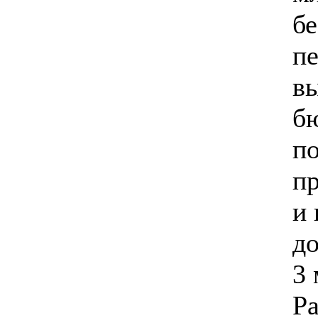
б
п
в
бю
по
п
и
до
3 
Ра