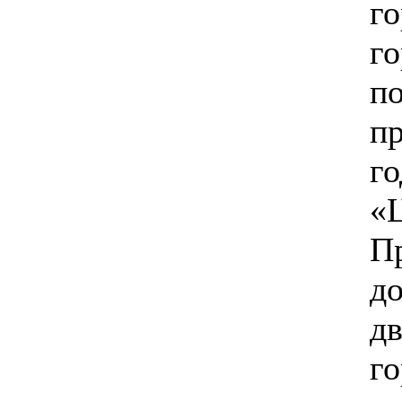
го
г
п
пр
г
«
П
д
д
го