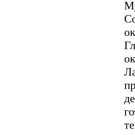
М
Со
ок
Гл
ок
Л
п
де
го
т