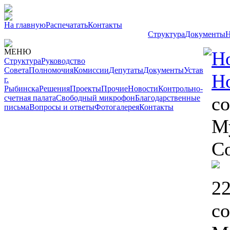
На главную
Распечатать
Контакты
Структура
Документы
Н
МЕНЮ
Н
Структура
Руководство
Совета
Полномочия
Комиссии
Депутаты
Документы
Устав
Н
г.
Рыбинска
Решения
Проекты
Прочие
Новости
Контрольно-
со
счетная палата
Свободный микрофон
Благодарственные
письма
Вопросы и ответы
Фотогалерея
Контакты
М
С
22
со