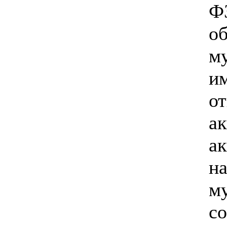
Ф
о
м
и
о
а
а
на
м
с