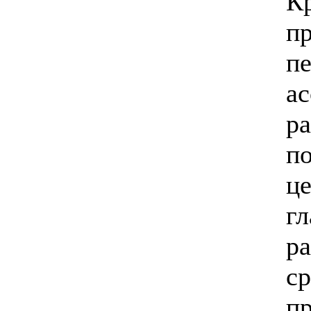
Кр
п
п
а
ра
по
ц
г
р
ср
п