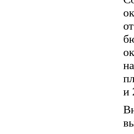
ок
от
б
ок
на
п
и 
В
в