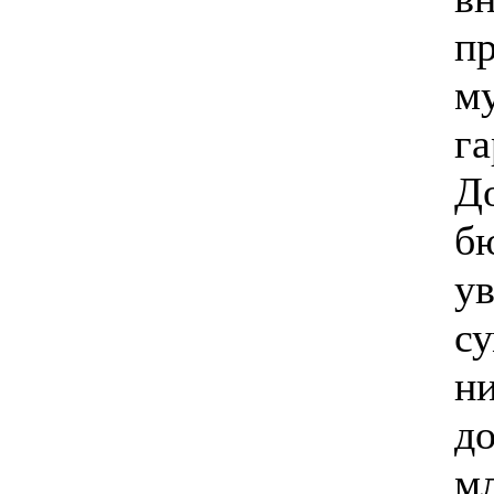
п
м
га
До
б
ув
су
н
до
мл