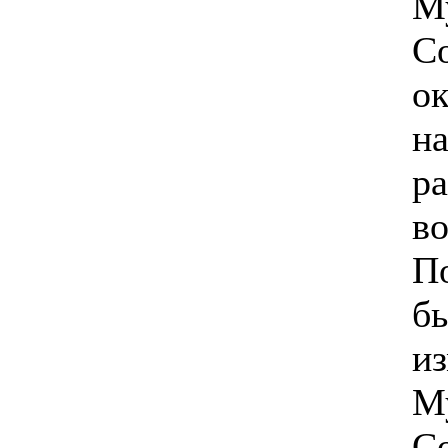
М
Со
ок
на
ра
во
П
б
и
М
Со