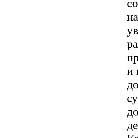
со
на
у
р
п
и
до
с
до
де