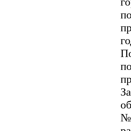
го
п
пр
го
По
по
п
З
об
№ 
р