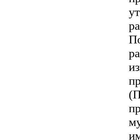
у
ра
П
р
из
п
(
п
м
и