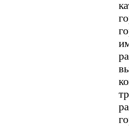
ка
го
го
и
р
в
к
т
ра
г