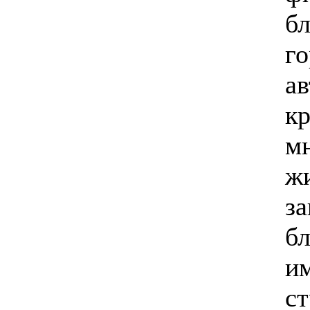
бл
го
ав
к
м
ж
з
бл
им
ст