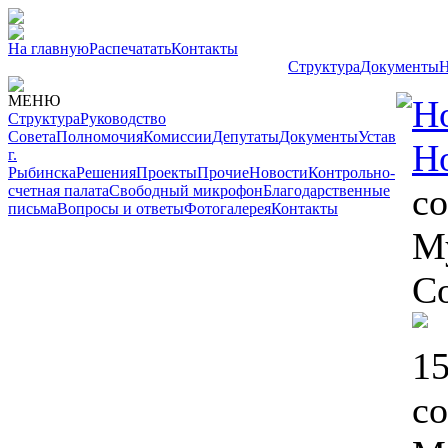
На главную
Распечатать
Контакты
Структура
Документы
Н
МЕНЮ
Н
Структура
Руководство
Совета
Полномочия
Комиссии
Депутаты
Документы
Устав
Н
г.
Рыбинска
Решения
Проекты
Прочие
Новости
Контрольно-
со
счетная палата
Свободный микрофон
Благодарственные
письма
Вопросы и ответы
Фотогалерея
Контакты
М
С
15
со