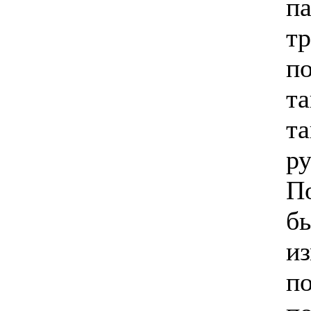
п
т
по
т
та
ру
П
б
из
п