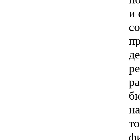
и 
со
п
де
ре
ра
б
на
то
ф