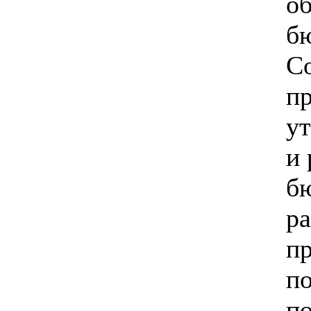
о
б
С
п
у
и 
бю
ра
п
п
по