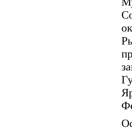
М
Со
ок
Ры
п
за
Г
Я
Ф
О