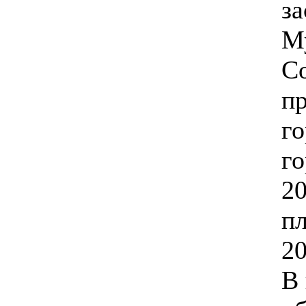
за
М
Со
п
го
го
20
п
20
В