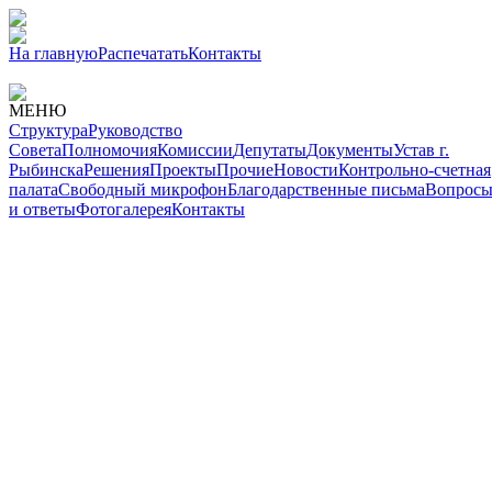
На главную
Распечатать
Контакты
МЕНЮ
Структура
Руководство
Совета
Полномочия
Комиссии
Депутаты
Документы
Устав г.
Рыбинска
Решения
Проекты
Прочие
Новости
Контрольно-счетная
палата
Свободный микрофон
Благодарственные письма
Вопрос
и ответы
Фотогалерея
Контакты