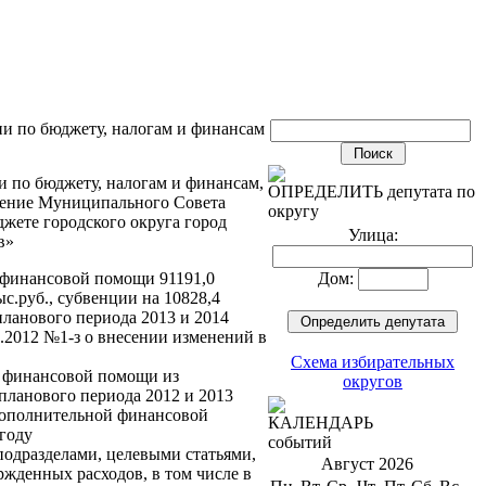
ии по бюджету, налогам и финансам
ии по бюджету, налогам и финансам,
ОПРЕДЕЛИТЬ депутата по
шение Муниципального Совета
округу
джете городского округа город
Улица:
в»
я финансовой помощи 91191,0
Дом:
ыс.руб., субвенции на 10828,4
планового периода 2013 и 2014
2.2012 №1-з о внесении изменений в
Схема избирательных
у финансовой помощи из
округов
планового периода 2012 и 2013
 дополнительной финансовой
КАЛЕНДАРЬ
 году
событий
подразделами, целевыми статьями,
Август 2026
ржденных расходов, в том числе в