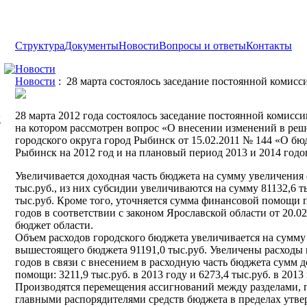
Структура
Документы
Новости
Вопросы и ответы
Контакты
Новости
Новости
: 28 марта состоялось заседание постоянной комисс
28 марта 2012 года состоялось заседание постоянной комисс
ы
на котором рассмотрен вопрос «О внесении изменений в ре
городского округа город Рыбинск от 15.02.2011 № 144 «О бю
Рыбинск на 2012 год и на плановый период 2013 и 2014 годо
Увеличивается доходная часть бюджета на сумму увеличени
тыс.руб., из них субсидии увеличиваются на сумму 81132,6 т
тыс.руб. Кроме того, уточняется сумма финансовой помощи 
годов в соответствии с законом Ярославской области от 20.0
бюджет области.
Объем расходов городского бюджета увеличивается на сумм
вышестоящего бюджета 91191,0 тыс.руб. Увеличены расходы 
годов в связи с внесением в расходную часть бюджета сумм
помощи: 3211,9 тыс.руб. в 2013 году и 6273,4 тыс.руб. в 2013
Производятся перемещения ассигнований между разделами, 
главными распорядителями средств бюджета в пределах утве