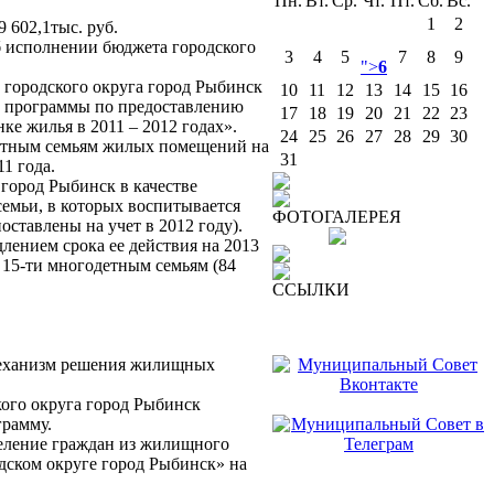
Пн.
Вт.
Ср.
Чт.
Пт.
Сб.
Вс.
1
2
 602,1тыс. руб.
б исполнении бюджета городского
3
4
5
7
8
9
">
6
 городского округа город Рыбинск
10
11
12
13
14
15
16
й программы по предоставлению
17
18
19
20
21
22
23
 жилья в 2011 – 2012 годах».
24
25
26
27
28
29
30
детным семьям жилых помещений на
31
1 года.
город Рыбинск в качестве
емьи, в которых воспитывается
ФОТОГАЛЕРЕЯ
оставлены на учет в 2012 году).
лением срока ее действия на 2013
15-ти многодетным семьям (84
ССЫЛКИ
механизм решения жилищных
кого округа город Рыбинск
грамму.
еление граждан из жилищного
дском округе город Рыбинск» на