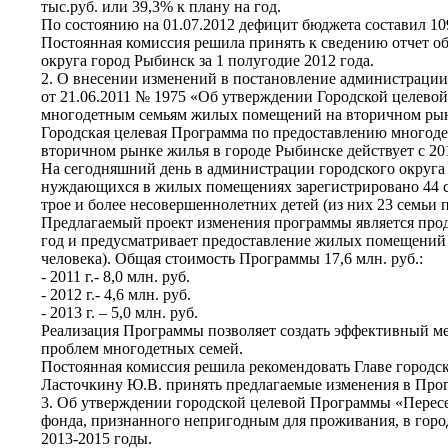
тыс.руб. или 39,3% к плану на год.
По состоянию на 01.07.2012 дефицит бюджета составил 109
Постоянная комиссия решила принять к сведению отчет о
округа город Рыбинск за 1 полугодие 2012 года.
2. О внесении изменений в постановление администрации
от 21.06.2011 № 1975 «Об утверждении Городской целево
многодетным семьям жилых помещений на вторичном рынке
Городская целевая Программа по предоставлению много
вторичном рынке жилья в городе Рыбинске действует с 201
На сегодняшний день в администрации городского округа 
нуждающихся в жилых помещениях зарегистрировано 44 с
трое и более несовершеннолетних детей (из них 23 семьи п
Предлагаемый проект изменения программы является прод
год и предусматривает предоставление жилых помещений 
человека). Общая стоимость Программы 17,6 млн. руб.:
- 2011 г.- 8,0 млн. руб.
- 2012 г.- 4,6 млн. руб.
- 2013 г. – 5,0 млн. руб.
Реализация Программы позволяет создать эффективный 
проблем многодетных семей.
Постоянная комиссия решила рекомендовать Главе городс
Ласточкину Ю.В. принять предлагаемые изменения в Про
3. Об утверждении городской целевой Программы «Перес
фонда, признанного непригодным для проживания, в горо
2013-2015 годы.