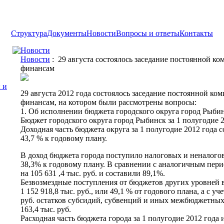
Структура
Документы
Новости
Вопросы и ответы
Контакты
Новости
Новости
: 29 августа состоялось заседание постоянной ко
финансам
 и
29 августа 2012 года состоялось заседание постоянной ко
финансам, на котором были рассмотрены вопросы:
1. Об исполнении бюджета городского округа город Рыбинс
Бюджет городского округа город Рыбинск за 1 полугодие 2
Доходная часть бюджета округа за 1 полугодие 2012 года со
43,7 % к годовому плану.
В доход бюджета города поступило налоговых и неналоговы
38,3% к годовому плану. В сравнении с аналогичным пери
на 105 631 ,4 тыс. руб. и составили 89,1%.
Безвозмездные поступления от бюджетов других уровней в
1 152 918,8 тыс. руб., или 49,1 % от годового плана, а с уч
руб. остатков субсидий, субвенций и иных межбюджетных
163,4 тыс. руб.
Расходная часть бюджета города за 1 полугодие 2012 года 