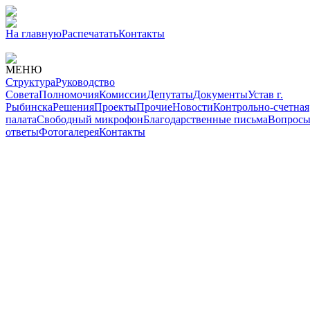
На главную
Распечатать
Контакты
МЕНЮ
Структура
Руководство
Совета
Полномочия
Комиссии
Депутаты
Документы
Устав г.
Рыбинска
Решения
Проекты
Прочие
Новости
Контрольно-счетная
палата
Свободный микрофон
Благодарственные письма
Вопросы
ответы
Фотогалерея
Контакты