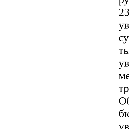
23
у
су
ты
у
м
т
О
б
ув