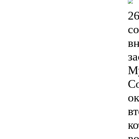
26
со
в
за
М
Со
ок
вт
к
в