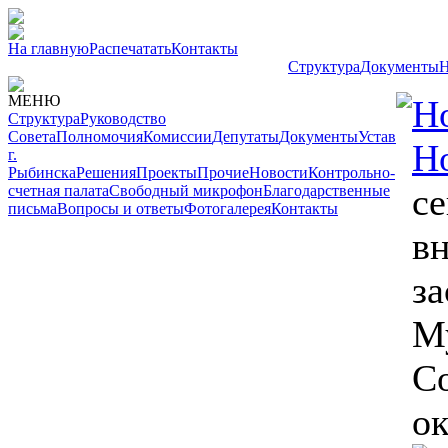
На главную
Распечатать
Контакты
Структура
Документы
Н
МЕНЮ
Н
Структура
Руководство
Совета
Полномочия
Комиссии
Депутаты
Документы
Устав
Н
г.
Рыбинска
Решения
Проекты
Прочие
Новости
Контрольно-
се
счетная палата
Свободный микрофон
Благодарственные
письма
Вопросы и ответы
Фотогалерея
Контакты
в
за
М
Со
ок