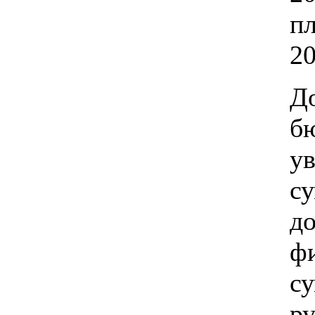
п
20
До
б
ув
с
д
ф
су
ру