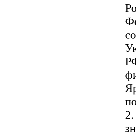
Р
Ф
со
У
Р
ф
Я
п
2.
зн