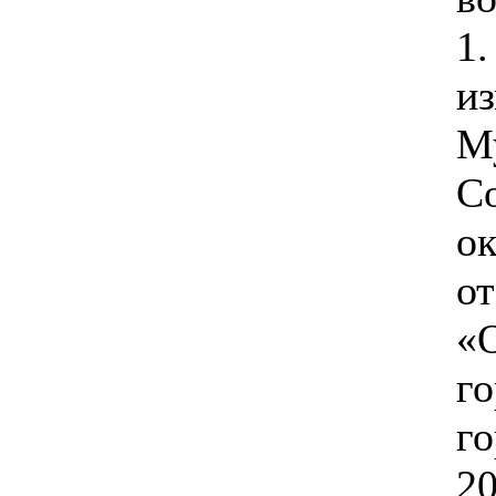
1.
и
М
Со
ок
от
«
го
го
20