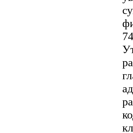
с
ф
74
У
ра
г
а
ра
к
к