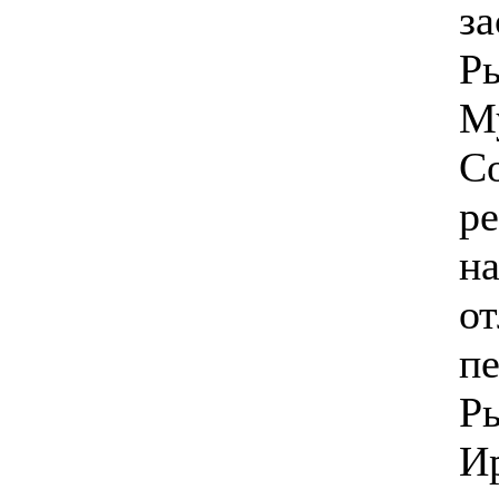
за
Р
М
С
р
н
от
пе
Р
И