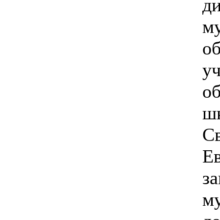
д
м
об
у
о
ш
С
Е
з
м