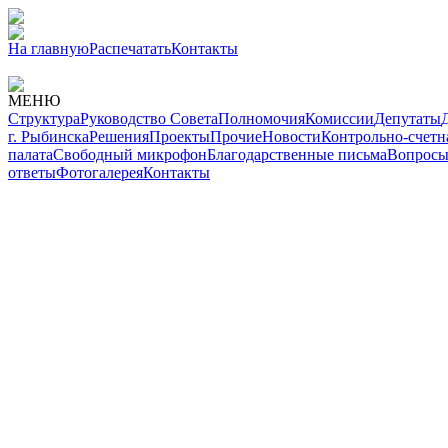
На главную
Распечатать
Контакты
МЕНЮ
Структура
Руководство Совета
Полномочия
Комиссии
Депутаты
г. Рыбинска
Решения
Проекты
Прочие
Новости
Контрольно-счетн
палата
Свободный микрофон
Благодарственные письма
Вопросы
ответы
Фотогалерея
Контакты