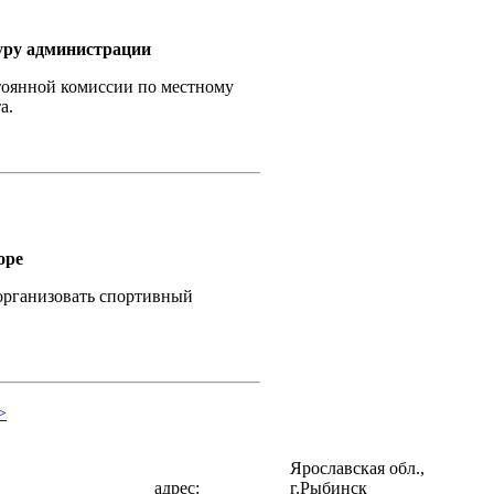
уру администрации
стоянной комиссии по местному
а.
оре
организовать спортивный
>
Ярославская обл.,
адрес:
г.Рыбинск