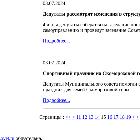
03.07.2024
Депутаты рассмотрят изменения в структ
4 июля депутаты собератся на заседание по
самоуправлению и проведут заседание Совет
Подробнее...
03.07.2024
Спортивный праздник на Скомороховой г
Депутаты Муниципального совета помогли 
праздник для семей Скомороховой горы.
Подробнее...
Страницы :
<<
<
11
12
13
14
15
16
17
18
19
>
>
sovet.ru
обязательна.