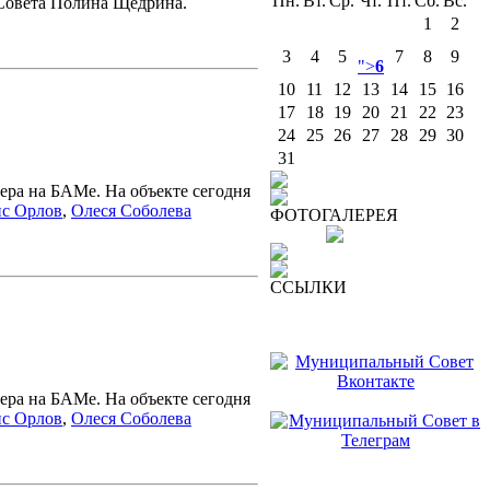
Пн.
Вт.
Ср.
Чт.
Пт.
Сб.
Вс.
Совета Полина Щедрина.
1
2
3
4
5
7
8
9
">
6
10
11
12
13
14
15
16
17
18
19
20
21
22
23
24
25
26
27
28
29
30
31
ера на БАМе. На объекте сегодня
с Орлов
,
Олеся Соболева
ФОТОГАЛЕРЕЯ
ССЫЛКИ
ера на БАМе. На объекте сегодня
с Орлов
,
Олеся Соболева