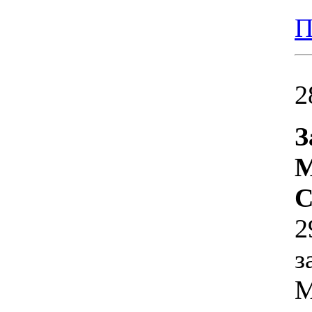
П
2
З
М
С
2
з
М