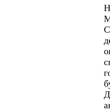
Н
М
С
д
о
с
г
б
Д
а