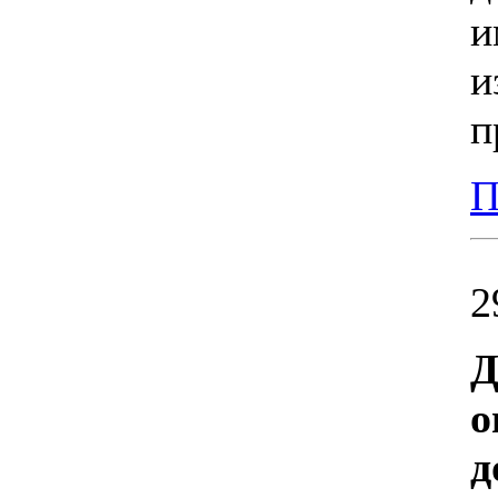
и
и
п
П
2
Д
о
д