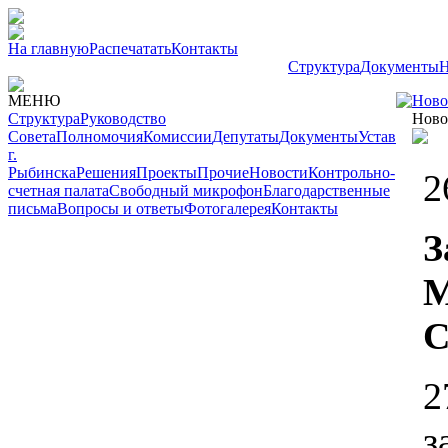
На главную
Распечатать
Контакты
Структура
Документы
Н
МЕНЮ
Ново
Структура
Руководство
Ново
Совета
Полномочия
Комиссии
Депутаты
Документы
Устав
г.
Рыбинска
Решения
Проекты
Прочие
Новости
Контрольно-
2
счетная палата
Свободный микрофон
Благодарственные
письма
Вопросы и ответы
Фотогалерея
Контакты
З
М
С
2
з