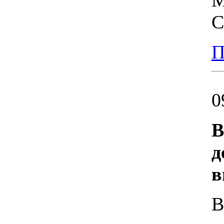
М
С
П
0
В
д
в
В