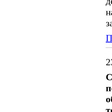
д
н
з
П
2
С
п
о
т