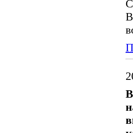
С
В
в
П
2
В
н
в