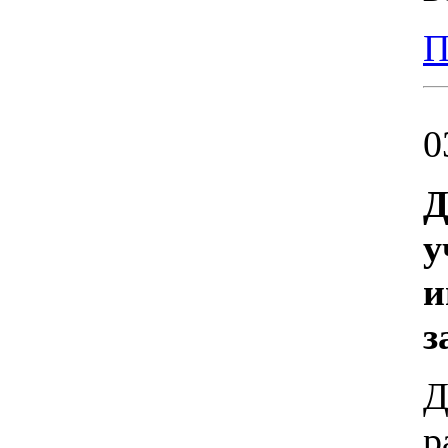
П
0
Д
у
и
з
Д
р