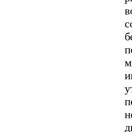
в
с
б
п
м
и
у
п
н
д