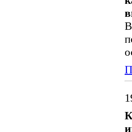
к
в
В
п
о
П
1
К
и