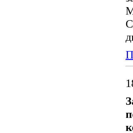
М
С
д
П
1
З
п
к