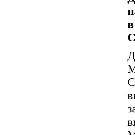
н
в
С
Д
М
С
в
з
в