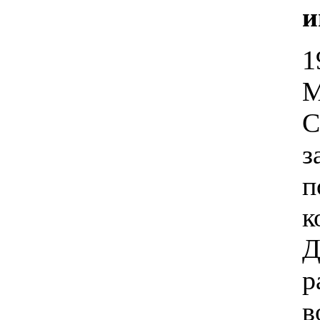
и
1
М
С
з
п
к
Д
р
в