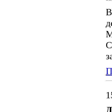
В
д
М
С
з
П
1
Д