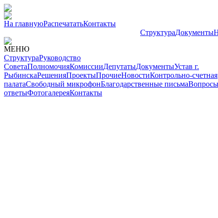
На главную
Распечатать
Контакты
Структура
Документы
Н
МЕНЮ
Структура
Руководство
Совета
Полномочия
Комиссии
Депутаты
Документы
Устав г.
Рыбинска
Решения
Проекты
Прочие
Новости
Контрольно-счетная
палата
Свободный микрофон
Благодарственные письма
Вопросы
ответы
Фотогалерея
Контакты