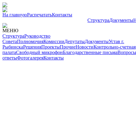
На главную
Распечатать
Контакты
Структура
Документы
Н
МЕНЮ
Структура
Руководство
Совета
Полномочия
Комиссии
Депутаты
Документы
Устав г.
Рыбинска
Решения
Проекты
Прочие
Новости
Контрольно-счетная
палата
Свободный микрофон
Благодарственные письма
Вопросы
ответы
Фотогалерея
Контакты