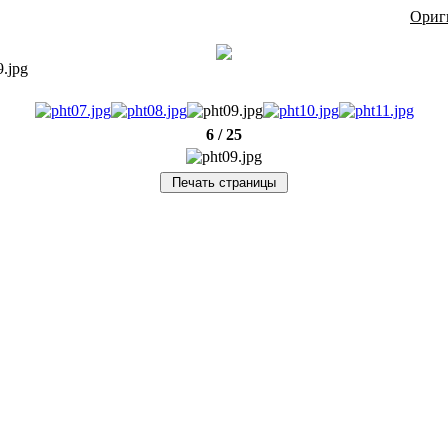
Ориг
9.jpg
6 / 25