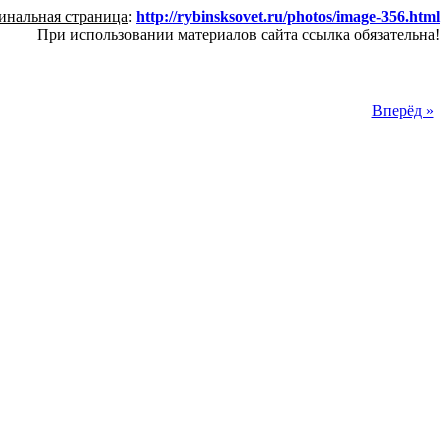
инальная страница
:
http://rybinsksovet.ru/photos/image-356.html
При использовании материалов сайта ссылка обязательна!
Вперёд »