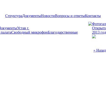
Структура
Документы
Новости
Вопросы и ответы
Контакты
Фотогал
Документы
Устав г.
Открыти
 палата
Свободный микрофон
Благодарственные
2013 год
« Назад