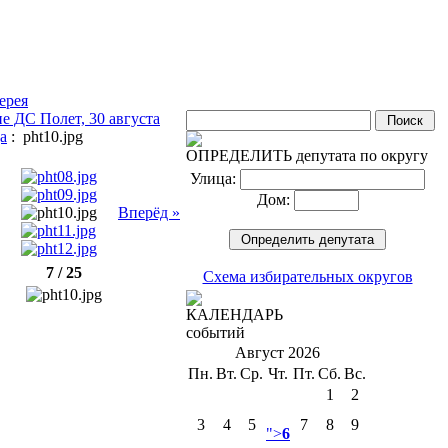
ерея
е ДС Полет, 30 августа
а
: pht10.jpg
ОПРЕДЕЛИТЬ депутата по округу
Улица:
Дом:
Вперёд »
7 / 25
Схема избирательных округов
КАЛЕНДАРЬ
событий
Август 2026
Пн.
Вт.
Ср.
Чт.
Пт.
Сб.
Вс.
1
2
3
4
5
7
8
9
">
6