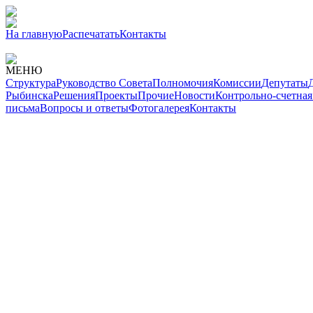
На главную
Распечатать
Контакты
МЕНЮ
Структура
Руководство Совета
Полномочия
Комиссии
Депутаты
Рыбинска
Решения
Проекты
Прочие
Новости
Контрольно-счетная
письма
Вопросы и ответы
Фотогалерея
Контакты