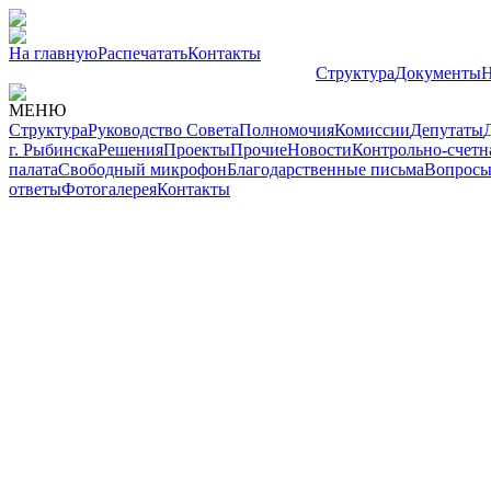
На главную
Распечатать
Контакты
Структура
Документы
Н
МЕНЮ
Структура
Руководство Совета
Полномочия
Комиссии
Депутаты
г. Рыбинска
Решения
Проекты
Прочие
Новости
Контрольно-счетн
палата
Свободный микрофон
Благодарственные письма
Вопросы
ответы
Фотогалерея
Контакты