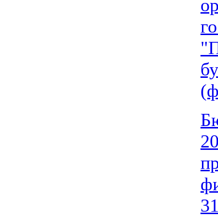
о
го
"
бу
(
Бю
20
п
ф
31