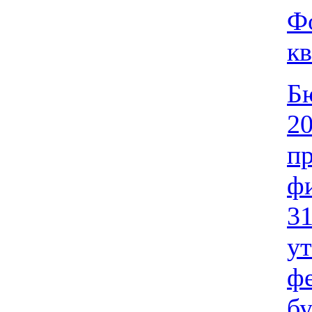
Фо
кв
Бю
20
п
ф
31
у
фе
бу