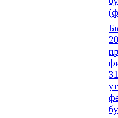
бу
(
Бю
20
п
ф
31
у
фе
бу