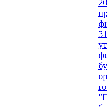
20
п
ф
31
у
фе
бу
о
го
"