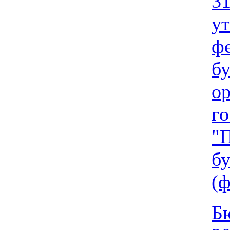
31
у
фе
бу
о
го
"
бу
(
Бю