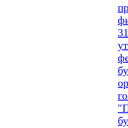
п
ф
31
у
фе
бу
о
го
"
бу