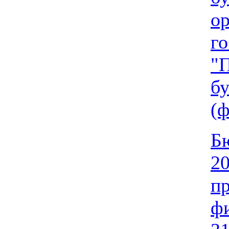
о
го
"
бу
(
Бю
20
п
ф