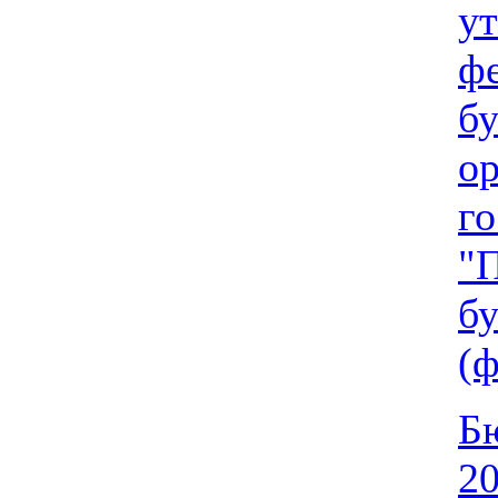
у
фе
бу
о
го
"
бу
(
Бю
20