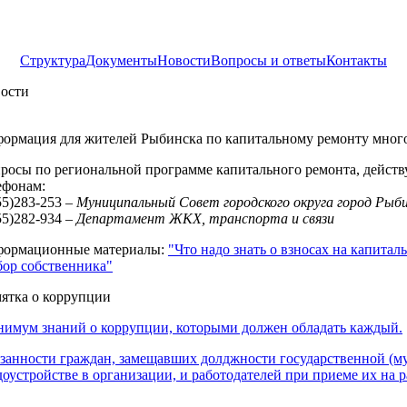
Структура
Документы
Новости
Вопросы и ответы
Контакты
ости
ормация для жителей Рыбинска по капитальному ремонту мног
росы по региональной программе капитального ремонта, действу
ефонам:
55)283-253 –
Муниципальный Совет городского округа город Рыб
55)282-934 –
Департамент ЖКХ, транспорта и связи
ормационные материалы:
"Что надо знать о взносах на капита
ор собственника"
ятка о коррупции
имум знаний о коррупции, которыми должен обладать каждый.
занности граждан, замещавших долджности государственной (
доустройстве в организации, и работодателей при приеме их на р