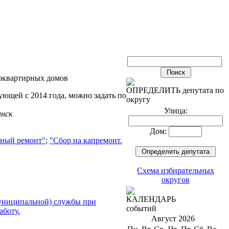
оквартирных домов
ОПРЕДЕЛИТЬ депутата по
ющей с 2014 года, можно задать по
округу
Улица:
инск
Дом:
льный ремонт"
;
"Сбор на капремонт.
Схема избирательных
округов
КАЛЕНДАРЬ
муниципальной) службы при
событий
аботу.
Август 2026