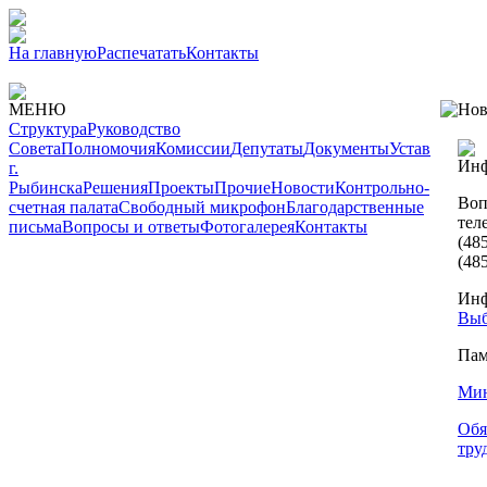
На главную
Распечатать
Контакты
МЕНЮ
Нов
Структура
Руководство
Совета
Полномочия
Комиссии
Депутаты
Документы
Устав
Инф
г.
Рыбинска
Решения
Проекты
Прочие
Новости
Контрольно-
Воп
счетная палата
Свободный микрофон
Благодарственные
тел
письма
Вопросы и ответы
Фотогалерея
Контакты
(48
(48
Инф
Выб
Пам
Мин
Обя
тру