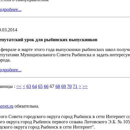
одробнее...
0.03.2014
епутатский урок для рыбинских выпускников
 феврале и марте этого года выпускники рыбинских школ получ
епутатами Муниципального Совета Рыбинска и задать интересу
орода.
одробнее...
аницы :
<<
<
63
64
65
66
67
68
69
70
71
>
>>
sovet.ru
обязательна.
го Совета городского округа город Рыбинск в сети Интернет с
 округа город Рыбинск первого созыва Литовского Э.Б. № 105 
ского округа город Рыбинск в сети Интернет".