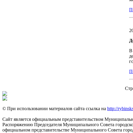
П
2
Д
В
д
г
П
Стр
© При использовании материалов сайта ссылка на
http://rybinsk
Сайт является официальным представительством Муниципально
Распоряжению Председателя Муниципального Совета городского
официальном представительстве Муниципального Совета город