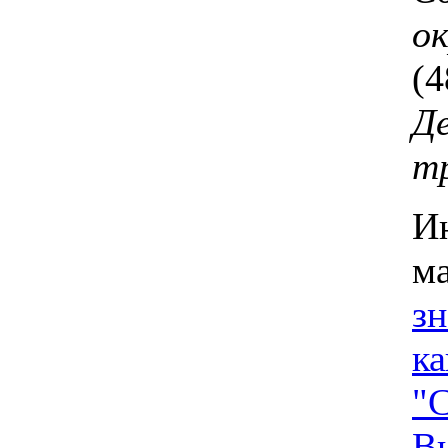
ок
(4
Д
т
И
м
зн
к
"С
В