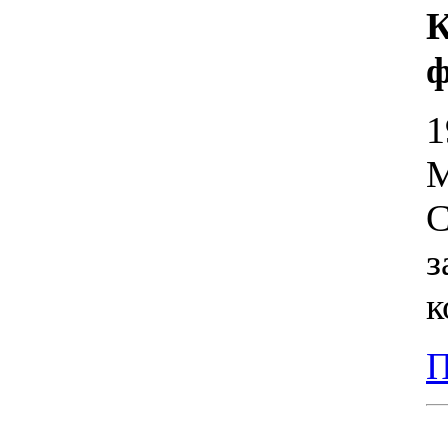
К
ф
1
М
С
з
к
П