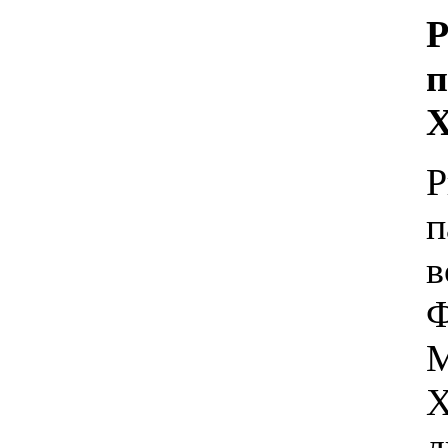
Р
п
Х
Р
п
в
Ф
М
Х
д