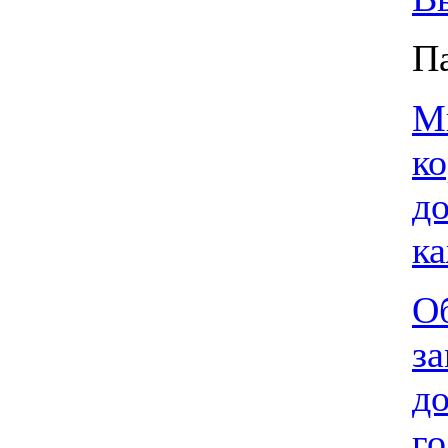
П
М
к
до
к
О
з
д
г