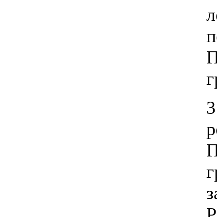
л
п
П
г
3
р
П
г
з
Р