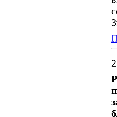
с
З
П
2
Р
п
з
б