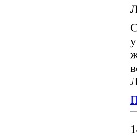
Л
С
у
ж
в
Л
П
1