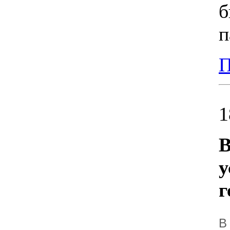
б
п
П
1
В
у
г
В