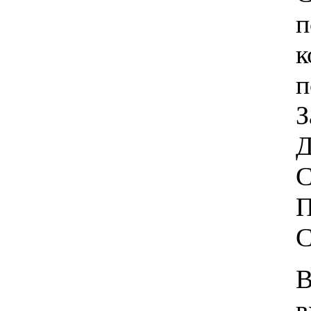
п
к
п
З
Д
С
П
С
В
в