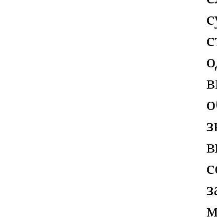
с
с
о
в
о
з
в
с
з
м