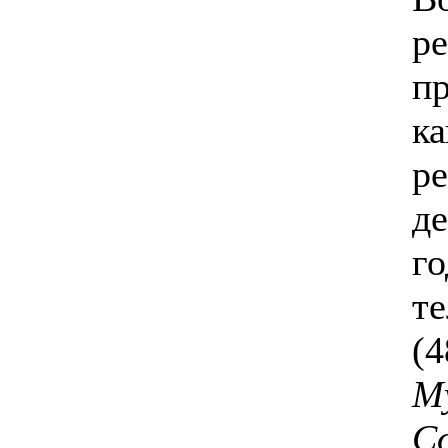
р
п
ка
ре
д
го
т
(4
М
С