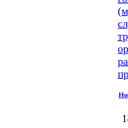
(
с
тр
ор
ра
пр
Но
1