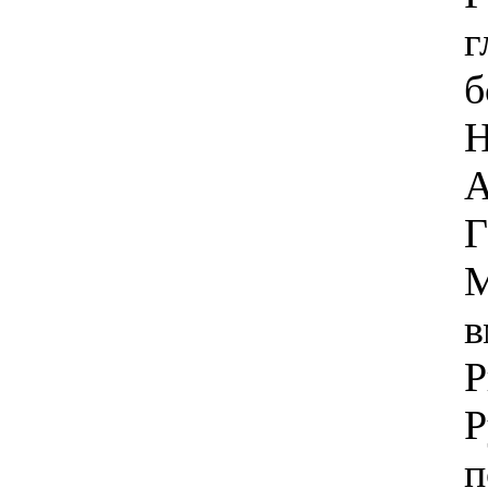
г
б
Н
А
Г
М
в
Р
Р
п