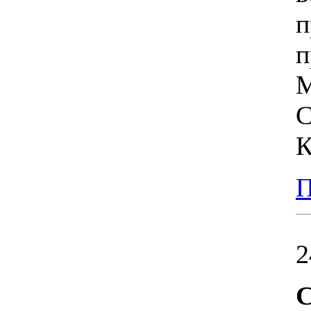
п
п
М
С
К
П
2
С