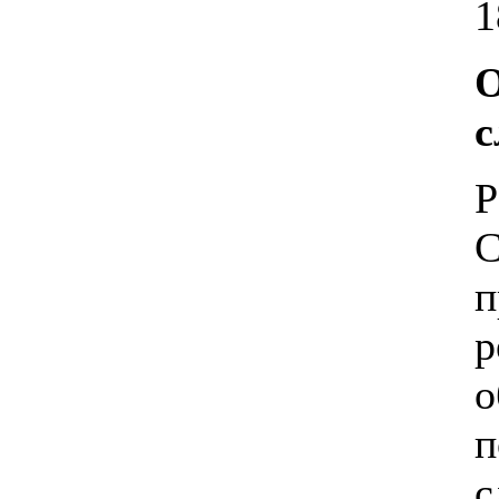
1
О
с
Р
С
п
р
о
п
с