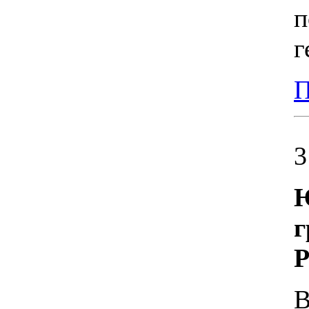
п
г
П
3
Ю
г
Р
В