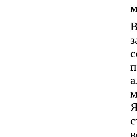
м
В
з
с
п
а
м
Я
с
в