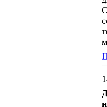
О
с
т
м
П
1
Д
н