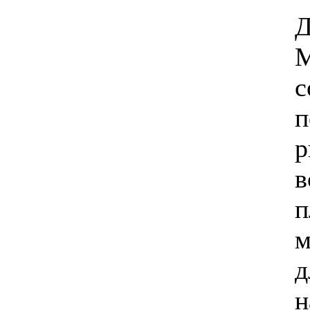
Д
М
с
п
р
в
п
м
д
н