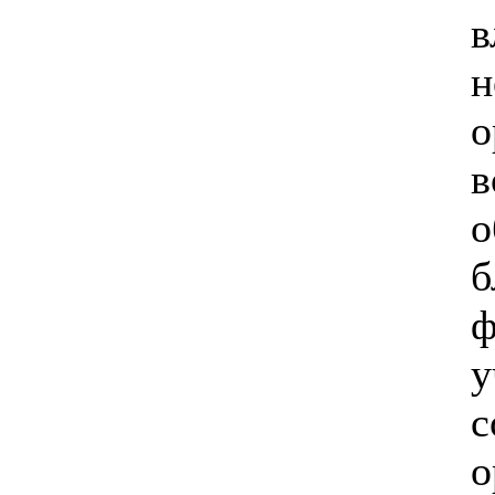
в
н
о
в
о
б
ф
у
с
о