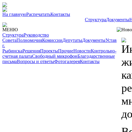
На главную
Распечатать
Контакты
Структура
Документы
Н
МЕНЮ
Ново
Структура
Руководство
Совета
Полномочия
Комиссии
Депутаты
Документы
Устав
И
г.
Рыбинска
Решения
Проекты
Прочие
Новости
Контрольно-
счетная палата
Свободный микрофон
Благодарственные
ж
письма
Вопросы и ответы
Фотогалерея
Контакты
к
р
м
д
В