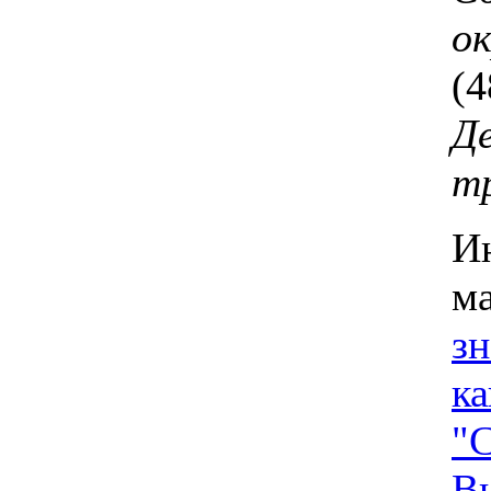
ок
(4
Д
т
И
м
зн
к
"С
В