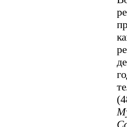
р
п
ка
ре
д
го
т
(4
М
С