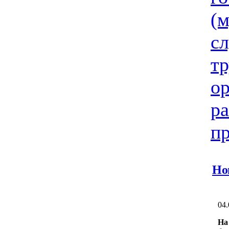
(
с
тр
ор
ра
пр
Но
04.
На