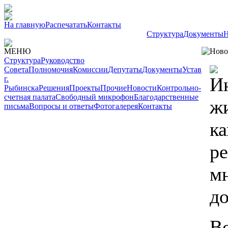
На главную
Распечатать
Контакты
Структура
Документы
Н
МЕНЮ
Ново
Структура
Руководство
Совета
Полномочия
Комиссии
Депутаты
Документы
Устав
И
г.
Рыбинска
Решения
Проекты
Прочие
Новости
Контрольно-
счетная палата
Свободный микрофон
Благодарственные
ж
письма
Вопросы и ответы
Фотогалерея
Контакты
к
р
м
д
В