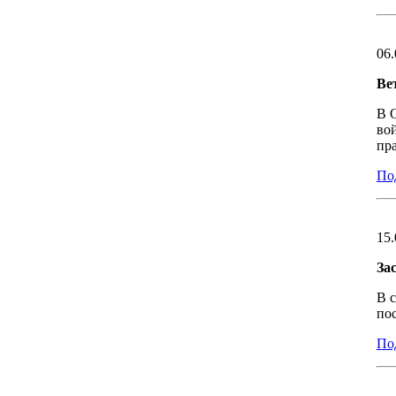
06.
Ве
В 
во
пр
Под
15.
За
В с
по
Под