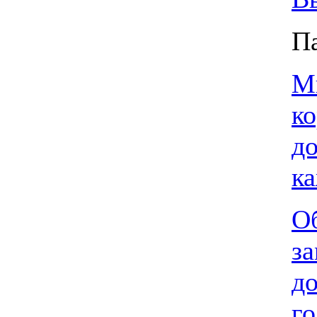
П
М
к
до
к
О
з
д
г