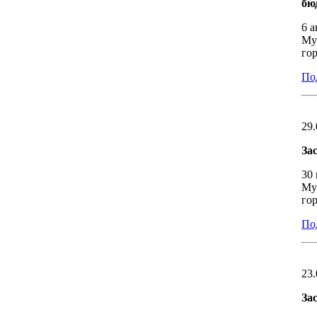
бю
6 а
Му
го
Под
29.
За
30
Му
го
Под
23.
За