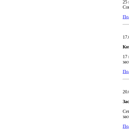
25
Со
Под
17.
Ко
17
зас
Под
20.
За
Се
за
Под