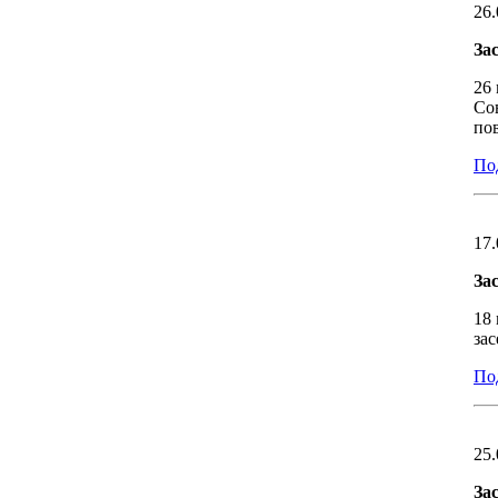
26.
За
26
Со
пов
Под
17.
За
18
за
Под
25.
За